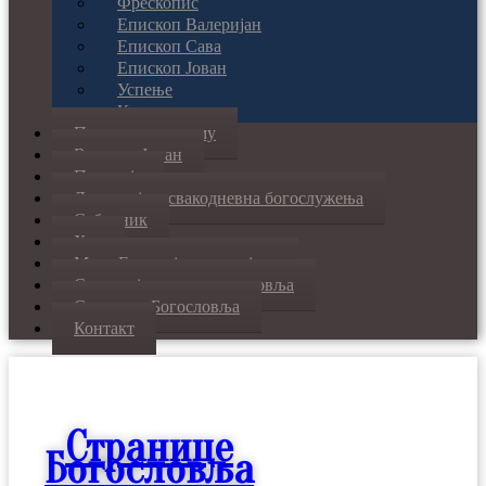
Фрескопис
Епископ Валеријан
Епископ Сава
Епископ Јован
Успење
Кивот
Понашање у храму
Владика Јован
Парохије
Литургија и свакодневна богослужења
Саборник
Хор
Мапа Eпархије шумадијске
Свете тајне и молитвословља
Странице Богословља
Контакт
Странице
Богословља