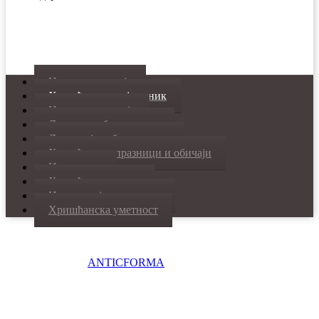
Наука и религија
Хришћански појмовник
Црквена историја
Догматско богословље
Литургијско богословље
Хришћански празници и обичаји
Нови завет
Хришћанска етика
Из парохијског живота
Хришћанска уметност
Designed by
ANTICFORMA
. Copyright © 2021 Saborni
hram Kragujevac