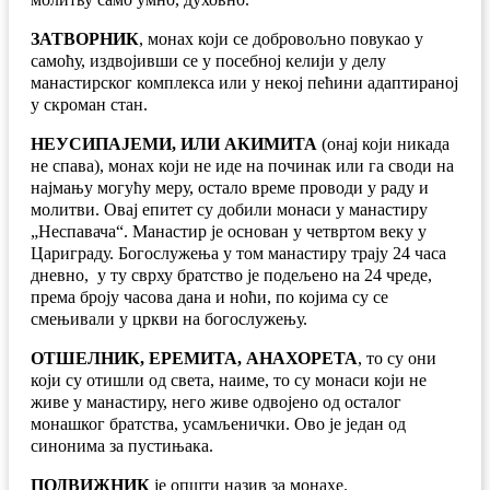
ЗАТВОРНИК
, монах који се добровољно повукао у
самоћу, издвојивши се у посебној келији у делу
манастирског комплекса или у некој пећини адаптираној
у скроман стан.
НЕУСИПАЈЕМИ, ИЛИ АКИМИТА
(онај који никада
не спава), монах који не иде на починак или га своди на
најмању могућу меру, остало време проводи у раду и
молитви. Овај епитет су добили монаси у манастиру
„Неспавача“. Манастир је основан у четвртом веку у
Цариграду. Богослужења у том манастиру трају 24 часа
дневно, у ту сврху братство је подељено на 24 чреде,
према броју часова дана и ноћи, по којима су се
смењивали у цркви на богослужењу.
ОТШЕЛНИК, ЕРЕМИТА, АНАХОРЕТА
, то су они
који су отишли од света, наиме, то су монаси који не
живе у манастиру, него живе одвојено од осталог
монашког братства, усамљенички. Ово је један од
синонима за пустињака.
ПОДВИЖНИК
је општи назив за монахе.