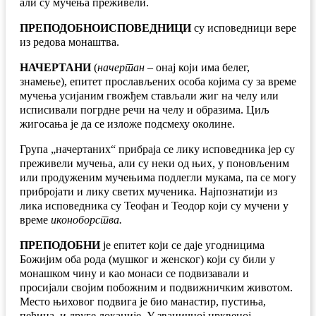
али су мучења преживели.
ПРЕПОДОБНОИСПОВЕДНИЦИ
су исповедници вере
из редова монаштва.
НАЧЕРТАНИ
(
начертан
– онај који има белег,
знамење), епитет прослављених особа којима су за време
мучења усијаним гвожђем стављали жиг на челу или
исписивали погрдне речи на челу и образима. Циљ
жигосања је да се изложе подсмеху околине.
Група „начертаних“ прибраја се лику исповедника јер су
преживели мучења, али су неки од њих, у поновљеним
или продуженим мучењима подлегли мукама, па се могу
прибројати и лику светих мученика. Најпознатији из
лика исповедника су Теофан и Теодор који су мучени у
време
иконоборства.
ПРЕПОДОБНИ
јe епитет који се даје угодницима
Божијим оба рода (мушког и женског) који су били у
монашком чину и као монаси се подвизавали и
просијали својим побожним и подвижничким животом.
Место њиховог подвига је био манастир, пустиња,
пећина, и друге локације. У званичној црквеној