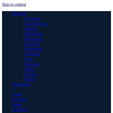
Skip to content
Почетна
Историја
Архитектура
Звоник
Иконостас
Фрескопис
Епископ
Валеријан
Епископ
Сава
Епископ
Јован
Успење
Кивот
Понашање
у
храму
Владика
Јован
Парохије