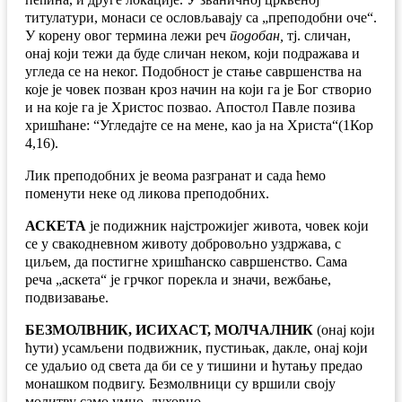
титулатури, монаси се ословљавају са „преподобни оче“.
У корену овог термина лежи реч
подобан,
тј. сличан,
онај који тежи да буде сличан неком, који подражава и
угледа се на неког. Подобност је стање савршенства на
које је човек позван кроз начин на који га је Бог створио
и на које га је Христос позвао. Апостол Павле позива
хришћане: “Угледајте се на мене, као ја на Христа“(1Кор
4,16).
Лик преподобних је веома разгранат и сада ћемо
поменути неке од ликова преподобних.
АСКЕТА
је подижник најстрожијег живота, човек који
се у свакодневном животу добровољно уздржава, с
циљем, да постигне хришћанско савршенство. Сама
реча „аскета“ је грчког порекла и значи, вежбање,
подвизавање.
БЕЗМОЛВНИК, ИСИХАСТ, МОЛЧАЛНИК
(онај који
ћути) усамљени подвижник, пустињак, дакле, онај који
се удаљио од света да би се у тишини и ћутању предао
монашком подвигу. Безмолвници су вршили своју
молитву само умно, духовно.