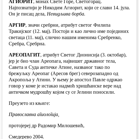
АГИОРИТ
, монах Свете Горе, Светогорац.
Најпознатији је Никодим Агиорит, који се слави 14. јула.
Он је писац дела,
Невидљива борба.
АРГИР
, значи сребрни, атрибут светог Филипа
Тракијског (12. мај). Постоји и као лично име појединих
светаца (11. мај), слично нашим именима Сребренко,
Сребра, Сребрна.
АРЕОПАГИТ
, атрибут Светог Дионисија (3. октобар),
јер је био члан Ареопага, највишег државног тела,
Савета и Суда античке Атине, названог тако по
брежуљку Ареопаг (Аресов брег) северозападно од
Акропоља у Атини. У њему је апостол Павле одржао
говор у коме је истакао надмоћ хришћанске вере над
античком мудрошћу којом су се Јелини поносили.
Преузето из књиге:
Православна агиологија,
протојереј др Радомир Милошевић,
Смедерево 2004.