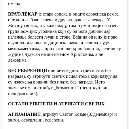
имена.
ВРАЧ/ЛЕКАР
је стара српска и опште словенска реч за
оне који се баве лечењем других, дакле за лекара. У
Житију светих, и у календару, тим термином је означена
група Божијих угодника који су од Бога добили дар
излечења болести људи и стоке. Већина од њих је прво
изучила тадашње медицинске науке и лечила људе
медикаментима, а прихвативши хришћанство, лечили су
људе на чудесан начин именом Христовим, а не
лековима.
БЕСРЕБРЕНИЦИ
или безмездници (без плате, без
награде), су атрибути светих исцелитеља који казују да
су излечења вршили без плате, без награде. Исто
значење има и атрибут „безмитник“ (непоткупљив,
неподмитљив).
ОСТАЛИ ЕПИТЕТИ И АТРИБУТИ СВЕТИХ
АГИЈАНАНИТ
, атрибут Светог Козме (3. децембар) и
значи, освештани, освећени.