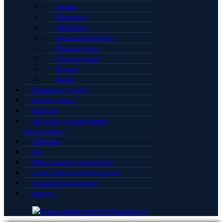
Звоник
Иконостас
Фрескопис
Епископ Валеријан
Епископ Сава
Епископ Јован
Успење
Кивот
Понашање у храму
Владика Јован
Парохије
Литургија и свакодневна
богослужења
Саборник
Хор
Мапа Eпархије шумадијске
Свете тајне и молитвословља
Странице Богословља
Контакт