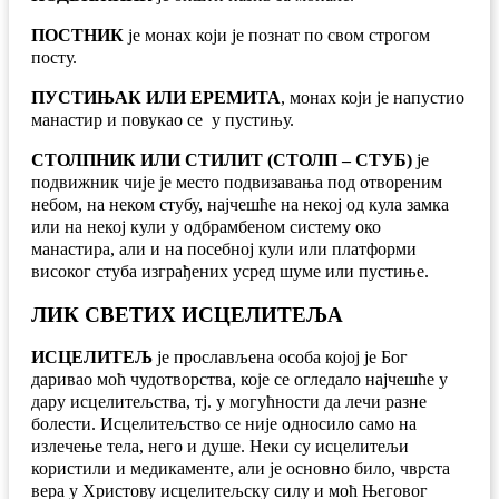
ПОСТНИК
је монах који је познат по свом строгом
посту.
ПУСТИЊАК ИЛИ ЕРЕМИТА
, монах који је напустио
манастир и повукао се у пустињу.
СТОЛПНИК ИЛИ СТИЛИТ (СТОЛП – СТУБ)
је
подвижник чије је место подвизавања под отвореним
небом, на неком стубу, најчешће на некој од кула замка
или на некој кули у одбрамбеном систему око
манастира, али и на посебној кули или платформи
високог стуба изграђених усред шуме или пустиње.
ЛИК СВЕТИХ ИСЦЕЛИТЕЉА
ИСЦЕЛИТЕЉ
је прослављена особа којој је Бог
даривао моћ чудотворства, које се огледало најчешће у
дару исцелитељства, тј. у могућности да лечи разне
болести. Исцелитељство се није односило само на
излечење тела, него и душе. Неки су исцелитељи
користили и медикаменте, али је основно било, чврста
вера у Христову исцелитељску силу и моћ Његовог