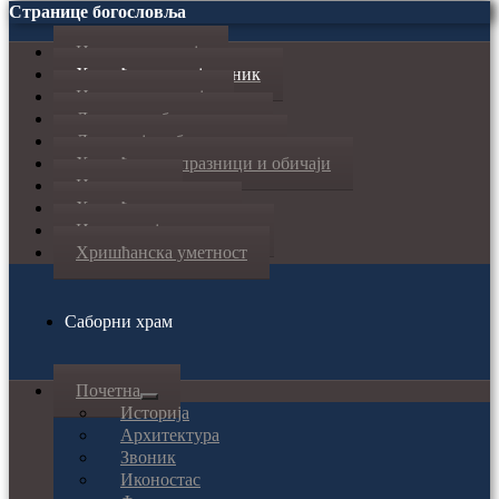
Странице богословља
Наука и религија
Хришћански појмовник
Црквена историја
Догматско богословље
Литургијско богословље
Хришћански празници и обичаји
Нови завет
Хришћанска етика
Из парохијског живота
Хришћанска уметност
Саборни храм
Почетна
Историја
Архитектура
Звоник
Иконостас