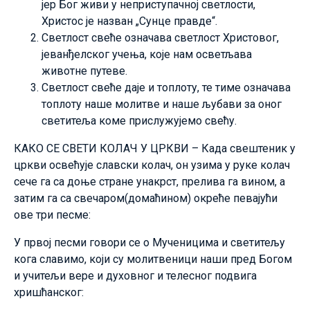
јер Бог живи у неприступачној светлости,
Христос је назван „Сунце правде“.
Светлост свеће означава светлост Христовог,
јеванђелског учења, које нам осветљава
животне путеве.
Светлост свеће даје и топлоту, те тиме означава
топлоту наше молитве и наше љубави за оног
светитеља коме прислужујемо свећу.
КАКО СЕ СВЕТИ КОЛАЧ У ЦРКВИ – Када свештеник у
цркви освећује славски колач, он узима у руке колач
сече га са доње стране унакрст, прелива га вином, а
затим га са свечаром(домаћином) окреће певајући
ове три песме:
У првој песми говори се о Мученицима и светитељу
кога славимо, који су молитвеници наши пред Богом
и учитељи вере и духовног и телесног подвига
хришћанског: