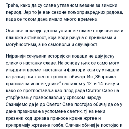
Треће, како да су славе углавном везане за зимски
период. Јер то је ван сезоне пољопривредних радова,
када се током дана имало много времена.
Ово све показује да иза установе славе стоји свесна и
планска активност, која води рачуна о приликама и
могућностима, а не самовоља и случајност.
Најранији сачувани историјски подаци не дају јасну
слику о настанку славе. На основу њих се само могу
утврдити време настанка и фактори који су утицали
на развој овог лепог српског обичаја. Из „Зборника
правила за исповеднике“ насталом у 13. и 14. веку и
како се претпоставља као плод рада Светог Саве на
утврђивању православља у српском народу.
Сазнајемо да је до Светог Саве постојао обичај да се у
дане празновања успомене светих, тј. на неки
празник код цркава приносе крвне жртве и
припремају жртвене гозбе. Сличан обичај је постојао и