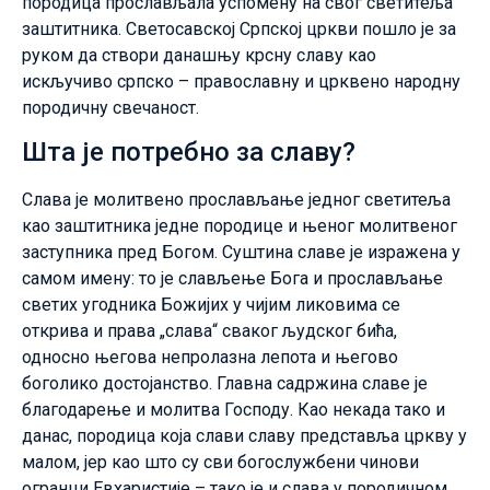
породица прослављала успомену на свог светитеља
заштитника. Светосавској Српској цркви пошло је за
руком да створи данашњу крсну славу као
искључиво српско – православну и црквено народну
породичну свечаност.
Шта је потребно за славу?
Слава је молитвено прослављање једног светитеља
као заштитника једне породице и њеног молитвеног
заступника пред Богом. Суштина славе је изражена у
самом имену: то је слављење Бога и прослављање
светих угодника Божијих у чијим ликовима се
открива и права „слава“ сваког људског бића,
односно његова непролазна лепота и његово
боголико достојанство. Главна садржина славе је
благодарење и молитва Господу. Као некада тако и
данас, породица која слави славу представља цркву у
малом, јер као што су сви богослужбени чинови
огранци Евхаристије – тако је и слава у породичном