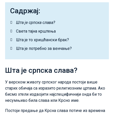
Садржај:
Шта је српска слава?
Света тајна крштења
Шта је то хришћански брак?
Шта је потребно за венчање?
Шта је српска слава?
У верском животу српског народа постоји више
старих обичаја са изразито религиозним цртама. Ако
бисмо хтели издвојити најспецифичнији онда би то
несумњиво била слава или Крсно име.
Постоји предање да Крсна слава потиче из времена