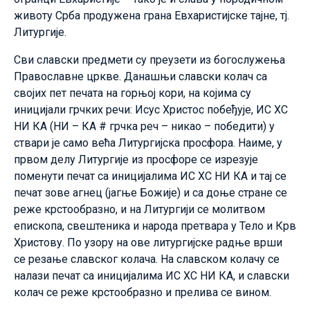
животу Срба продужена грана Евхаристијске тајне, тј.
Литургије.
Сви славски предмети су преузети из богослужења
Православне цркве. Данашњи славски колач са
својих пет печата на горњој кори, на којима су
иницијали грчких речи: Исус Христос побеђује, ИС ХС
НИ КА (НИ – КА # грчка реч – никао – победити) у
ствари је само већа Литургијска просфора. Наиме, у
првом делу Литургије из просфоре се изрезује
поменути печат са иницијалима ИС ХС НИ КА и тај се
печат зове агнец (јагње Божије) и са доње стране се
реже крстообразно, и на Литургији се молитвом
епископа, свештеника и народа претвара у Тело и Крв
Христову. По узору на ове литургијске радње врши
се резање славског колача. На славском колачу се
налази печат са иницијалима ИС ХС НИ КА, и славски
колач се реже крстообразно и прелива се вином.