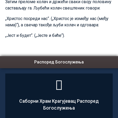
Затим преломе колач и држећи сваки своју половину
састављају га. Љубећи колач свештеник говори:
„Христос посреди нас“. („Христос је између нас (међу
нама)“), а свечар такође љуби колач и одговара:
„Јест и будет“. („Јесте и биће“).
Распоред Богослужења
Саборни Храм Крагујевац Распоред
Богослужења