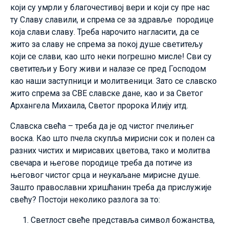
који су умрли у благочестивој вери и који су пре нас
ту Славу славили, и спрема се за здравље породице
која слави славу. Треба нарочито нагласити, да се
жито за славу не спрема за покој душе светитељу
који се слави, као што неки погрешно мисле! Сви су
светитељи у Богу живи и налазе се пред Господом
као наши заступници и молитвеници. Зато се славско
жито спрема за СВЕ славске дане, као и за Светог
Архангела Михаила, Светог пророка Илију итд.
Славска свећа – треба да је од чистог пчелињег
воска. Као што пчела скупља мирисни сок и полен са
разних чистих и мирисавих цветова, тако и молитва
свечара и његове породице треба да потиче из
његовог чистог срца и неукаљане мирисне душе.
Зашто православни хришћанин треба да прислужије
свећу? Постоји неколико разлога за то:
Светлост свеће представља символ божанства,