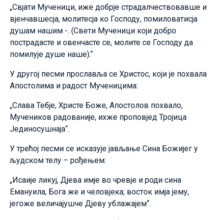
„Свјати Мученици, иже добрје страдалчествовавше и
вјенчавшесја, молитесја ко Господу, помиловатисја
душам нашим -. (Свети Мученици који добро
пострадасте и овенчасте се, молите се Господу да
помилује душе наше).“
У другој песми прославља се Христос, који је похвала
Апостолима и радост Мученицима:
„Слава Тебје, Христе Боже, Апостолов похвало,
Мучеников радованије, ихже проповјед Тројица
Јединосушнаја“.
У трећој песми се исказује јављање Сина Божијег у
људском телу – рођењем:
„Исаије ликуј, Дјева имје во чревје и роди сина
Емануила, Бога же и человјека; восток имја јему,
јегоже величајушче Дјеву ублажајем“.