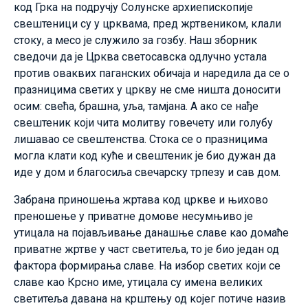
код Грка на подручју Солунске архиепископије
свештеници су у црквама, пред жртвеником, клали
стоку, а месо је служило за гозбу. Наш зборник
сведочи да је Црква светосавска одлучно устала
против оваквих паганских обичаја и наредила да се о
празницима светих у цркву не сме ништа доносити
осим: свећа, брашна, уља, тамјана. А ако се нађе
свештеник који чита молитву говечету или голубу
лишавао се свештенства. Стока се о празницима
могла клати код куће и свештеник је био дужан да
иде у дом и благосиља свечарску трпезу и сав дом.
Забрана приношења жртава код цркве и њихово
преношење у приватне домове несумњиво је
утицала на појављивање данашње славе као домаће
приватне жртве у част светитеља, то је био један од
фактора формирања славе. На избор светих који се
славе као Крсно име, утицала су имена великих
светитеља давана на крштењу од којег потиче назив