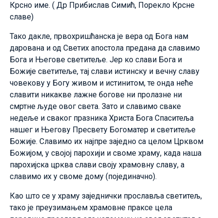
Крсно име. ( Др Прибислав Симић, Порекло Крсне
славе)
Тако дакле, првохришћанска је вера од Бога нам
дарована и од Светих апостола предана да славимо
Бога и Његове светитеље. Јер ко слави Бога и
Божије светитеље, тај слави истинску и вечну славу
човекову у Богу живом и истинитом, те онда неће
славити никакве лажне богове ни пролазне ни
смртне људе овог света. Зато и славимо сваке
недеље и сваког празника Христа Бога Спаситеља
нашег и Његову Пресвету Богоматер и светитеље
Божије. Славимо их најпре заједно са целом Црквом
Божијом, у својој парохији и своме храму, када наша
парохијска црква слави своју храмовну славу, а
славимо их у своме дому (појединачно).
Као што се у храму заједнички прославља светитељ,
тако је преузимањем храмовне праксе цела