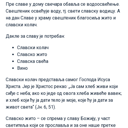
Пре славе у дому свечара обавља се водоосвећење.
Свештеник освећује воду, тј. свети славску водицу. А
на дан Славе у храму свештеник благосиља жито и
славски колач.
Дакле за славу је потребан:
Славски колач
Славско жито
Славска свећа
Вино
Славски колач представља самог Господа Исуса
Христа. Јер је Христос рекао: „Ја сам хлеб живи који
сиђе с неба; ако ко једе од овога хлеба живеће вавек;
и хлеб који ћу ја дати тело је моје, које ћу ја дати за
живот света“ (Јн. 6, 51).
Славско жито – се спрема у славу Божију, у част
светитеља који се прославља и за оне наше претке