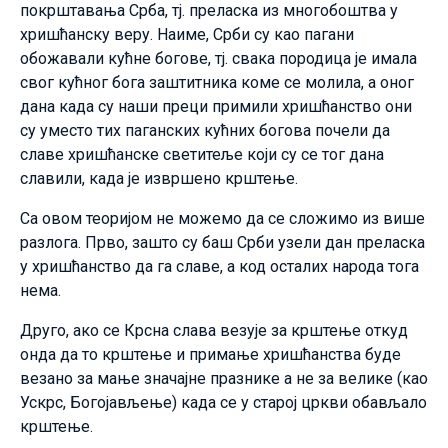
покрштавања Срба, тј. преласка из многобоштва у
хришћанску веру. Наиме, Срби су као пагани
обожавали кућне богове, тј. свака породица је имала
свог кућног бога заштитника коме се молила, а оног
дана када су наши преци примили хришћанство они
су уместо тих паганских кућних богова почели да
славе хришћанске светитеље који су се тог дана
славили, када је извршено крштење.
Са овом теоријом не можемо да се сложимо из више
разлога. Прво, зашто су баш Срби узели дан преласка
у хришћанство да га славе, а код осталих народа тога
нема.
Друго, ако се Крсна слава везује за крштење откуд
онда да то крштење и примање хришћанства буде
везано за мање значајне празнике а не за велике (као
Ускрс, Богојављење) када се у старој цркви обављало
крштење.