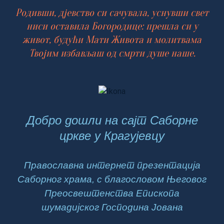
Родивши, дјевство си сачувала, уснувши свет
ниси оставила Богородице: прешла си у
живот, будући Мати Живота и молитвама
Твојим избављаш од смрти душе наше.
Добро дошли на сајт Саборне
цркве у Крагујевцу
Православна интернет презентација
Саборног храма, с благословом Његовог
Преосвештенства Епископа
шумадијског Господина Јована