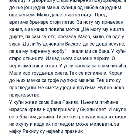
водицу. У дворишту стара нахерена полубрвнара, а
до ње још једна мања кућица од набоја са једним
одељењем. Мало даље стаја за овце. Пред
вратима брвнаре стоји петао. За ногу му привезан
канап, а за канап повећа мотка. „Не могу му ништа
дијете, па сам га, ето, свезала. Мало, мало, па оде у
зијан. Да ли ћу дочекати Васкрс, да се деца искупе,
па да му пирнем у чорбу“ – жали ми се бака. У кући
старо огњиште. Изнад њега окачене вериге. О
веригама виси котао. У углу квочка са осам пилића.
Мали као грудвице снега. Тек се испилили. Корак
до њих мачка са троје љупких мачића. Тек што су
прогледали. Не сметају једни другима. Чудно неко
пријатељство.
У кући живи сама бака Ракила. Њеним птићима
израсла крила и одлепршали у бијели свет. И скупе
се о благим данима. Ти ретки тренуци када их види
на окупу и када их погледом може миловати, за
мајку Ракилу су највећи празник.