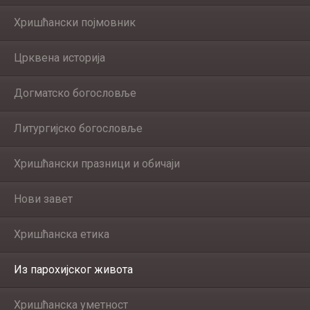
Хришћански појмовник
Црквена историја
Догматско богословље
Литургијско богословље
Хришћански празници и обичаји
Нови завет
Хришћанска етика
Из парохијског живота
Хришћанска уметност