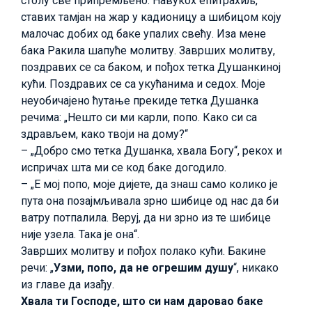
столу све припремљено. Навукох епитрахиљ,
ставих тамјан на жар у кадионицу а шибицом коју
малочас добих од баке упалих свећу. Иза мене
бака Ракила шапуће молитву. Заврших молитву,
поздравих се са баком, и пођох тетка Душанкиној
кући. Поздравих се са укућанима и седох. Моје
неуобичајено ћутање прекиде тетка Душанка
речима: „Нешто си ми карли, попо. Како си са
здрављем, како твоји на дому?“
– „Добро смо тетка Душанка, хвала Богу“, рекох и
испричах шта ми се код баке догодило.
– „Е мој попо, моје дијете, да знаш само колико је
пута она позајмљивала зрно шибице од нас да би
ватру потпалила. Веруј, да ни зрно из те шибице
није узела. Така је она“.
Заврших молитву и пођох полако кући. Бакине
речи: „
Узми, попо, да не огрешим душу
“, никако
из главе да изађу.
Хвала ти Господе, што си нам даровао баке