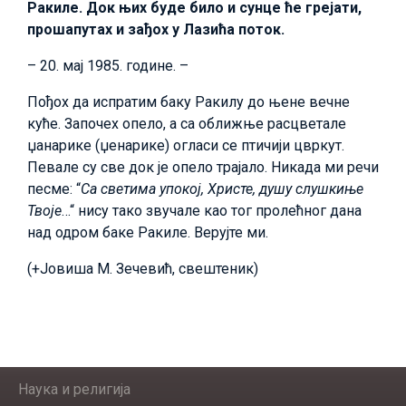
Ракиле. Док њих буде било и сунце ће грејати,
прошапутах и зађох у Лазића поток.
– 20. мај 1985. године. –
Пођох да испратим баку Ракилу до њене вечне
куће. Започех опело, а са оближње расцветале
џанарике (џенарике) огласи се птичији цвркут.
Певале су све док је опело трајало. Никада ми речи
песме: “
Са светима упокој, Христе, душу слушкиње
Твоје
…“ нису тако звучале као тог пролећног дана
над одром баке Ракиле. Верујте ми.
(+Јовиша М. Зечевић, свештеник)
Наука и религија