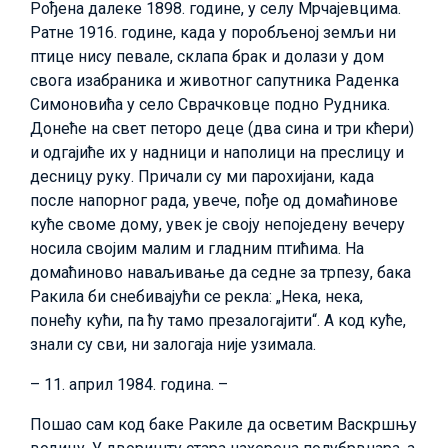
Рођена далеке 1898. године, у селу Мрчајевцима.
Ратне 1916. године, када у поробљеној земљи ни
птице нису певале, склапа брак и долази у дом
свога изабраника и животног сапутника Раденка
Симоновића у село Сврачковце подно Рудника.
Донеће на свет петоро деце (два сина и три кћери)
и одгајиће их у надници и наполици на преслицу и
десницу руку. Причали су ми парохијани, када
после напорног рада, увече, пође од домаћинове
куће своме дому, увек је своју непоједену вечеру
носила својим малим и гладним птићима. На
домаћиново наваљивање да седне за трпезу, бака
Ракила би снебивајући се рекла: „Нека, нека,
понећу кући, па ћу тамо презалогајити“. А код куће,
знали су сви, ни залогаја није узимала.
– 11. април 1984. година. –
Пошао сам код баке Ракиле да осветим Васкршњу