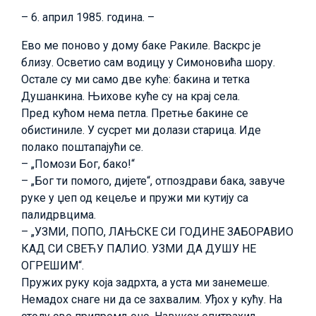
– 6. април 1985. година. –
Ево ме поново у дому баке Ракиле. Васкрс је
близу. Осветио сам водицу у Симоновића шору.
Остале су ми само две куће: бакина и тетка
Душанкина. Њихове куће су на крај села.
Пред кућом нема петла. Претње бакине се
обистиниле. У сусрет ми долази старица. Иде
полако поштапајући се.
– „Помози Бог, бако!“
– „Бог ти помого, дијете“, отпоздрави бака, завуче
руке у џеп од кецеље и пружи ми кутију са
палидрвцима.
– „УЗМИ, ПОПО, ЛАЊСКЕ СИ ГОДИНЕ ЗАБОРАВИО
КАД СИ СВЕЋУ ПАЛИО. УЗМИ ДА ДУШУ НЕ
ОГРЕШИМ“.
Пружих руку која задрхта, а уста ми занемеше.
Немадох снаге ни да се захвалим. Уђох у кућу. На